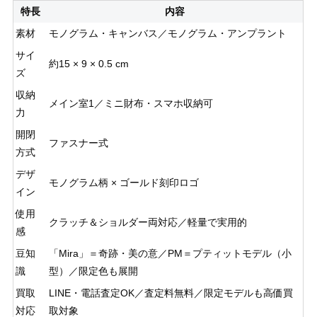
特長
内容
素材
モノグラム・キャンバス／モノグラム・アンプラント
サイ
約15 × 9 × 0.5 cm
ズ
収納
メイン室1／ミニ財布・スマホ収納可
力
開閉
ファスナー式
方式
デザ
モノグラム柄 × ゴールド刻印ロゴ
イン
使用
クラッチ＆ショルダー両対応／軽量で実用的
感
豆知
「Mira」＝奇跡・美の意／PM＝プティットモデル（小
識
型）／限定色も展開
買取
LINE・電話査定OK／査定料無料／限定モデルも高価買
対応
取対象