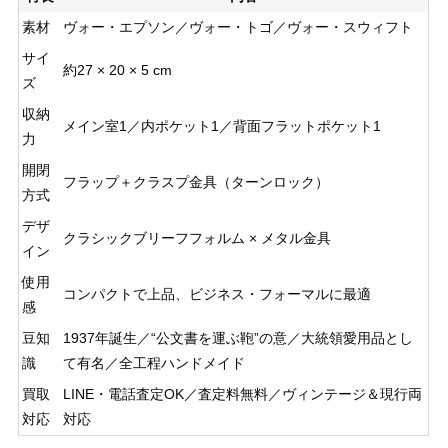
素材
ヴォー・エプソン／ヴォー・トゴ／ヴォー・スウィフト
サイ
約27 × 20 × 5 cm
ズ
収納
メイン室1／内ポケット1／背面フラットポケット1
力
開閉
フラップ＋クラスプ金具（ターンロック）
方式
デザ
クラシックブリーフフォルム × メタル金具
イン
使用
コンパクトで上品、ビジネス・フォーマルに最適
感
豆知
1937年誕生／“公文書を運ぶ鞄”の意／大統領愛用品とし
識
て有名／全工程ハンドメイド
買取
LINE・電話査定OK／査定料無料／ヴィンテージ＆現行両
対応
対応