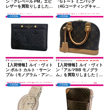
ン「クレベール PM」エピ
「Gトート ミニバッグ
レザーを買取りしました｜
（4Gコーティングキャン
ダイヤモンドセブン
バス）BB50N0B1GT」を
買取りしました｜ダイヤモ
入荷情報
入荷情報
ンドセブン
【入荷情報】ルイ・ヴィト
【入荷情報】ルイ・ヴィト
ン ポルト カルト・サーン
ン「アルマBB モノグラ
プル（モノグラム・アンプ
ム」を買取りしました｜ダ
ラント）を買取りしました
イヤモンドセブン
｜ダイヤモンドセブン
入荷情報
入荷情報