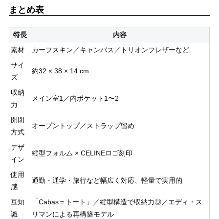
まとめ表
特長
内容
素材
カーフスキン／キャンバス／トリオンフレザーなど
サイ
約32 × 38 × 14 cm
ズ
収納
メイン室1／内ポケット1〜2
力
開閉
オープントップ／ストラップ留め
方式
デザ
縦型フォルム × CELINEロゴ刻印
イン
使用
通勤・通学・旅行など幅広く対応、軽量で実用的
感
豆知
「Cabas＝トート」／縦型構造で収納力◎／エディ・ス
識
リマンによる再構築モデル