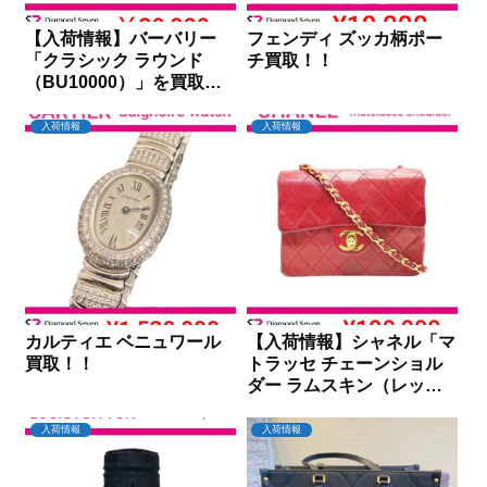
【入荷情報】バーバリー
フェンディ ズッカ柄ポー
「クラシック ラウンド
チ買取！！
（BU10000）」を買取り
しました｜ダイヤモンドセ
ブン
入荷情報
入荷情報
カルティエ ベニュワール
【入荷情報】シャネル「マ
買取！！
トラッセ チェーンショル
ダー ラムスキン（レッ
ド）」を買取りしました｜
ダイヤモンドセブン
入荷情報
入荷情報