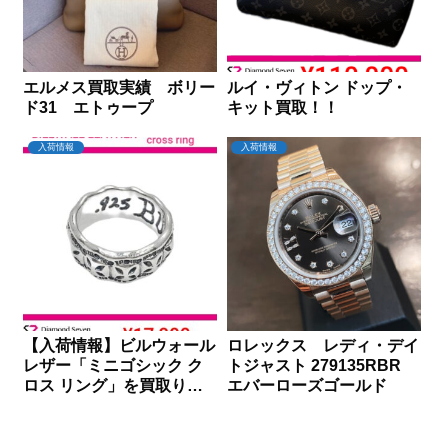
エルメス買取実績 ボリー
ルイ・ヴィトン ドップ・
ド31 エトゥープ
キット買取！！
入荷情報
入荷情報
【入荷情報】ビルウォール
ロレックス レディ・デイ
レザー「ミニゴシック ク
トジャスト 279135RBR
ロス リング」を買取りし
エバーローズゴールド
ました｜ダイヤモンドセブ
ン