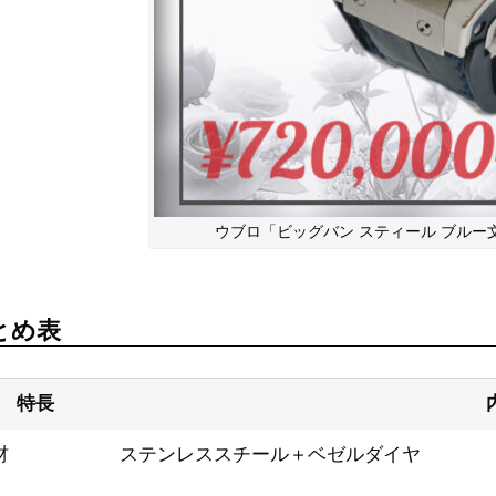
ウブロ「ビッグバン スティール ブルー
とめ表
特長
材
ステンレススチール＋ベゼルダイヤ