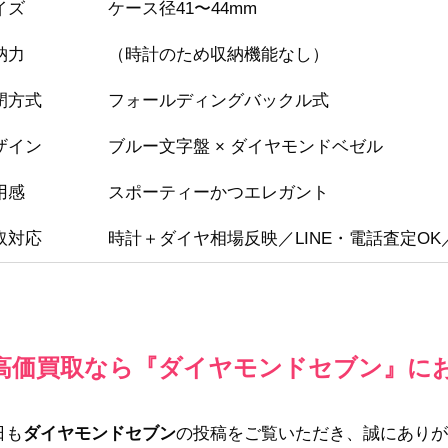
イズ
ケース径41〜44mm
納力
（時計のため収納機能なし）
閉方式
フォールディングバックル式
ザイン
ブルー文字盤 × ダイヤモンドベゼル
用感
スポーティーかつエレガント
取対応
時計＋ダイヤ相場反映／LINE・電話査定O
高価買取なら『ダイヤモンドセブン』に
日も
ダイヤモンドセブン
の投稿をご覧いただき、誠にありが