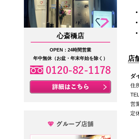
心斎橋店
OPEN：24時間営業
店
年中無休（お盆・年末年始を除く）
ダ
住所
TE
営
定