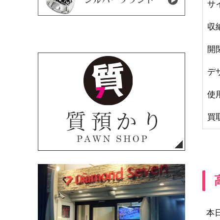
サ
収
開
デ
使
買
本