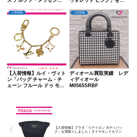
ス アルファ・メッセンジ
ウォレット ピンク」を買
ャー」を買取りしました｜
取りしました｜ダイヤモン
ダイヤモンドセブン
ドセブン
入荷情報
入荷情報
【入荷情報】ルイ・ヴィト
ディオール買取実績 レデ
ン「バッグ チャーム・チ
ィディオール
ェーン フルール ドゥ モノ
M0565SRBF
グラム」を買取りしました
｜ダイヤモンドセブン
【入荷情報】プラダ「リナイロン ボディバッ
グ」を買取りしました｜ダイヤモンドセブン