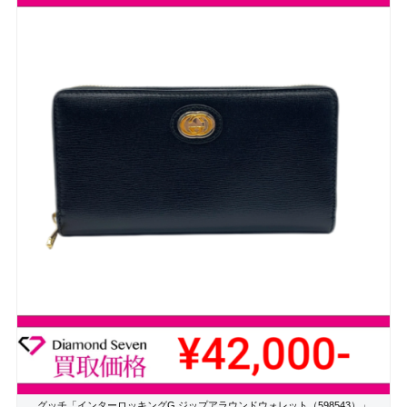
グッチ「インターロッキングG ジップアラウンドウォレット（598543）」