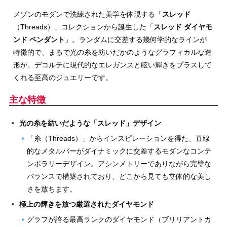
メゾンのモダンで洗練された美学を体現する「
スレッド
（Threads）」コレクションから誕生した「
スレッド ダイヤモ
ンド ペンダント
」。ランダムに交差する幾何学的なラインが
特徴的で、まるで光の糸を紡いだかのようなグラフィカルな造
形が、デコルテに現代的なエレガンスと眩い輝きをプラスして
くれる至高のジュエリーです。
主な特徴
光の糸を紡いだような「スレッド」デザイン
「糸（Threads）」からインスピレーションを得た、直線
的なメタルバーがダイナミックに交差するモダンなコンテ
ンポラリーデザイン。アシンメトリーでありながら完璧な
バランスで構築されており、どこから見ても立体的な美し
さを放ちます。
極上の輝きを放つ厳選されたダイヤモンド
グラフが誇る最高ランクのダイヤモンド（ブリリアントカ