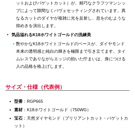
ットおよびバゲットカット）が、精巧なクラフツマンシッ
プによって隙間なくパヴェセッティングされています。異
なるカットのダイヤが複雑に光を反射し、息をのむような
煌めきを演出します。
気品溢れるK18ホワイトゴールドの洗練美
艶やかなK18ホワイトゴールドのベースが、ダイヤモンド
本来の透明感と純白の輝きを極限まで引き立てます。タイ
ムレスでありながらエッジの効いた佇まいは、身につける
人の品格を格上げします。
サイズ・仕様（代表例）
型番
：RGP665
素材
：K18ホワイトゴールド（750WG）
宝石
：天然ダイヤモンド（ブリリアントカット・バゲットカ
ット）