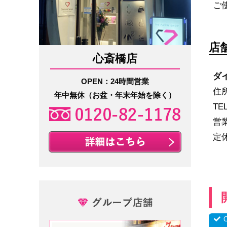
ご
店
心斎橋店
ダ
OPEN：24時間営業
住所
年中無休（お盆・年末年始を除く）
TE
営
定