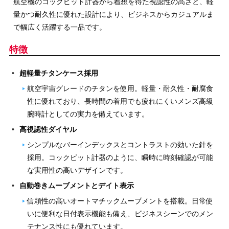
航空機のコックピット計器から着想を得た視認性の高さと、軽
量かつ耐久性に優れた設計により、ビジネスからカジュアルま
で幅広く活躍する一品です。
特徴
超軽量チタンケース採用
航空宇宙グレードのチタンを使用。軽量・耐久性・耐腐食
性に優れており、長時間の着用でも疲れにくいメンズ高級
腕時計としての実力を備えています。
高視認性ダイヤル
シンプルなバーインデックスとコントラストの効いた針を
採用。コックピット計器のように、瞬時に時刻確認が可能
な実用性の高いデザインです。
自動巻きムーブメントとデイト表示
信頼性の高いオートマチックムーブメントを搭載。日常使
いに便利な日付表示機能も備え、ビジネスシーンでのメン
テナンス性にも優れています。