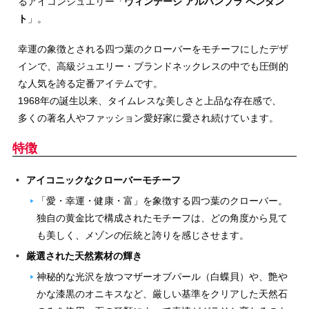
るアイコンジュエリー「
ヴィンテージ アルハンブラ ペンダン
ト
」。
幸運の象徴とされる四つ葉のクローバーをモチーフにしたデザ
インで、高級ジュエリー・ブランドネックレスの中でも圧倒的
な人気を誇る定番アイテムです。
1968年の誕生以来、タイムレスな美しさと上品な存在感で、
多くの著名人やファッション愛好家に愛され続けています。
特徴
アイコニックなクローバーモチーフ
「愛・幸運・健康・富」を象徴する四つ葉のクローバー。
独自の黄金比で構成されたモチーフは、どの角度から見て
も美しく、メゾンの伝統と誇りを感じさせます。
厳選された天然素材の輝き
神秘的な光沢を放つマザーオブパール（白蝶貝）や、艶や
かな漆黒のオニキスなど、厳しい基準をクリアした天然石