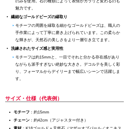
のみを使用。石の種類によって表情がガラリと変わるのも
魅力です。
繊細なゴールドビーズの縁取り
モチーフの周囲を縁取る細かなゴールドビーズは、職人の
手作業によって丁寧に磨き上げられています。この柔らか
な輝きが、天然石の美しさをより一層引き立てます。
洗練されたサイズ感と実用性
モチーフは約15mmと、一目でそれと分かる存在感があり
ながらも派手すぎない絶妙な大きさ。デコルテを美しく彩
り、フォーマルからデイリーまで幅広いシーンで活躍しま
す。
サイズ・仕様（代表例）
モチーフ
：約15mm
チェーン
：約42cm（アジャスター付き）
素材
：K18ゴールド＋天然石（マザーオブパール／オニキス