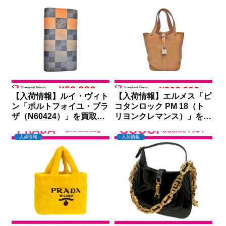
【入荷情報】ルイ・ヴィト
【入荷情報】エルメス「ピ
ン「ポルトフォイユ・ブラ
コタンロック PM 18（ト
ザ（N60424）」を買取り
リヨンクレマンス）」を買
しました｜ダイヤモンドセ
取りしました｜ダイヤモン
ブン
ドセブン
入荷情報
入荷情報