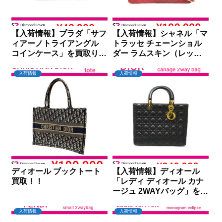
【入荷情報】プラダ「サフ
【入荷情報】シャネル「マ
ィアーノトライアングル
トラッセ チェーンショル
コインケース」を買取りし
ダー ラムスキン（レッ
ました｜ダイヤモンドセブ
ド）」を買取りしました｜
ン
ダイヤモンドセブン
入荷情報
入荷情報
ディオール ブックトート
【入荷情報】ディオール
買取！！
「レディ ディオール カナ
ージュ 2WAYバッグ」を買
取りしました｜ダイヤモン
ドセブン
入荷情報
入荷情報