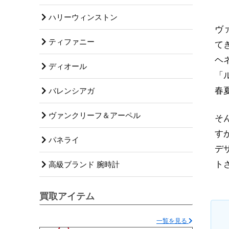
ハリーウィンストン
ヴ
ティファニー
て
ヘ
ディオール
「
春
バレンシアガ
ヴァンクリーフ＆アーペル
そ
す
パネライ
デ
ト
高級ブランド 腕時計
買取アイテム
一覧を見る