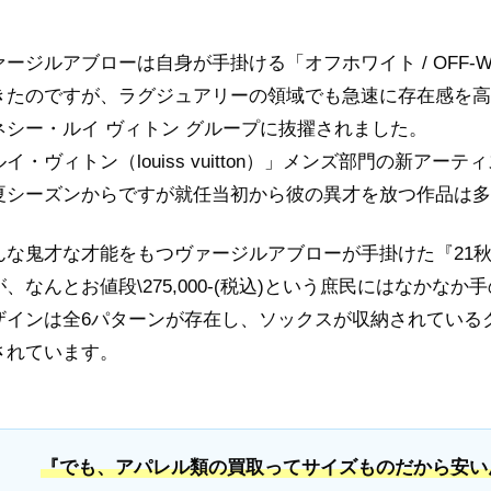
ァージルアブローは自身が手掛ける「オフホワイト / OFF-
きたのですが、ラグジュアリーの領域でも急速に存在感を高め
ネシー・ルイ ヴィトン グループに抜擢されました。
ルイ・ヴィトン（louiss vuitton）」メンズ部門の新ア
夏シーズンからですが就任当初から彼の異才を放つ作品は多
んな鬼才な才能をもつヴァージルアブローが手掛けた『21
が、なんとお値段\275,000-(税込)という庶民にはなか
ザインは全6パターンが存在し、ソックスが収納されている
されています。
『でも、アパレル類の買取ってサイズものだから安い