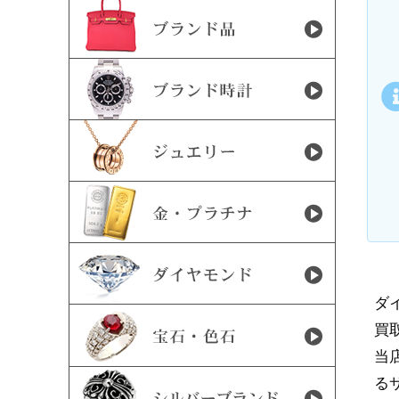
ダ
買
当
る