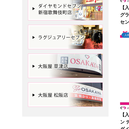
【
グラ
セ
イ
入
【入
ン 