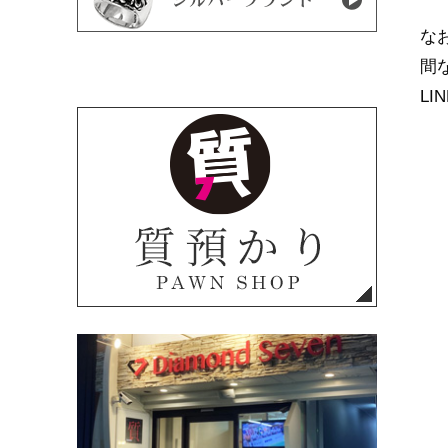
な
間
L