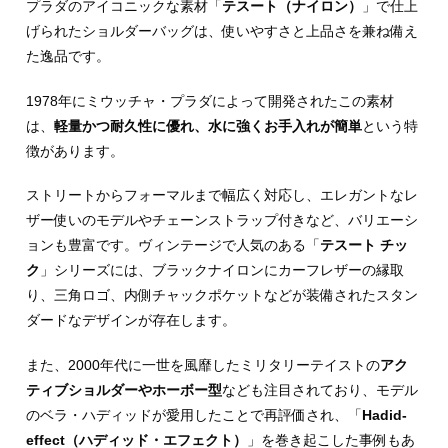
プラダのアイコニックな素材「
テスート（ナイロン）
」で仕上
げられたショルダーバッグは、使いやすさと上品さを兼ね備え
た逸品です。
1978年にミウッチャ・プラダによって開発されたこの素材
は、
軽量かつ耐久性に優れ、水に強くお手入れが簡単
という特
徴があります。
ストリートからフォーマルまで幅広く対応し、エレガントなレ
ザー使いのモデルやチェーンストラップ付きなど、バリエーシ
ョンも豊富です。ヴィンテージで人気のある「
テスート チッ
ク
」シリーズには、ブラックナイロンにカーフレザーの縁取
り、三角ロゴ、内側チャックポケットなどが装備されたスタン
ダードなデザインが存在します。
また、2000年代に一世を風靡したミリタリーテイストの
アク
ティブショルダーやホーボー型
なども注目されており、モデル
のベラ・ハディッドが愛用したことで再評価され、「
Hadid-
effect（ハディッド・エフェクト）
」を巻き起こした事例もあ