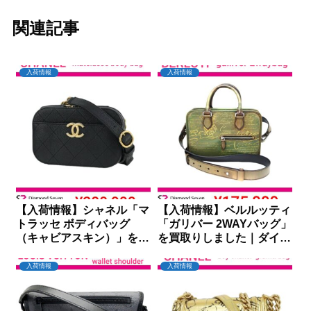
関連記事
入荷情報
入荷情報
【入荷情報】シャネル「マ
【入荷情報】ベルルッティ
トラッセ ボディバッグ
「ガリバー 2WAYバッグ」
（キャビアスキン）」を買
を買取りしました｜ダイヤ
取りしました｜ダイヤモン
モンドセブン
ドセブン
入荷情報
入荷情報