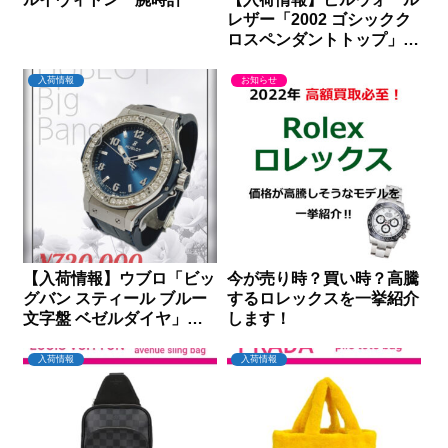
レザー「2002 ゴシックク
ロスペンダントトップ」を
買取りしました｜ダイヤモ
ンドセブン
入荷情報
お知らせ
【入荷情報】ウブロ「ビッ
今が売り時？買い時？高騰
グバン スティール ブルー
するロレックスを一挙紹介
文字盤 ベゼルダイヤ」を
します！
買取りしました｜ダイヤモ
ンドセブン
入荷情報
入荷情報