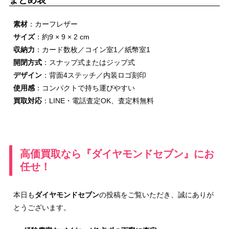
素材
：カーフレザー
サイズ
：約9 × 9 × 2 cm
収納力
：カード数枚／コイン室1／紙幣室1
開閉方式
：スナップ式またはジップ式
デザイン
：背面4ステッチ／内装ロゴ刻印
使用感
：コンパクトで持ち運びやすい
買取対応
：LINE・電話査定OK、査定料無料
高価買取なら『ダイヤモンドセブン』にお
任せ！
本日も
ダイヤモンドセブン
の投稿をご覧いただき、誠にありが
とうございます。