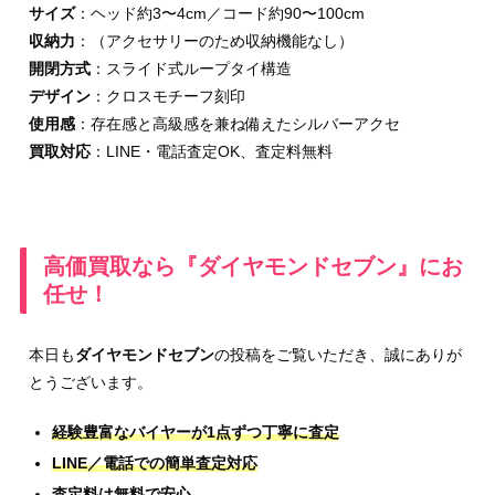
サイズ
：ヘッド約3〜4cm／コード約90〜100cm
収納力
：（アクセサリーのため収納機能なし）
開閉方式
：スライド式ループタイ構造
デザイン
：クロスモチーフ刻印
使用感
：存在感と高級感を兼ね備えたシルバーアクセ
買取対応
：LINE・電話査定OK、査定料無料
高価買取なら『ダイヤモンドセブン』にお
任せ！
本日も
ダイヤモンドセブン
の投稿をご覧いただき、誠にありが
とうございます。
経験豊富なバイヤーが1点ずつ丁寧に査定
LINE／電話での簡単査定対応
査定料は無料で安心