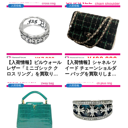
モンドセブン
入荷情報
入荷情報
【入荷情報】ビルウォール
【入荷情報】シャネル ツ
レザー「ミニゴシック ク
イード チェーンショルダ
ロス リング」を買取りし
ー バッグを買取りしまし
ました｜ダイヤモンドセブ
た｜ダイヤモンドセブン大
ン
阪心斎橋店
入荷情報
入荷情報