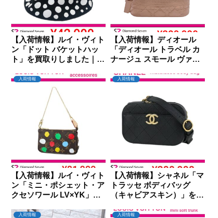
【入荷情報】ルイ・ヴィト
【入荷情報】ディオール
ン「ドット バケットハッ
「ディオール トラベル カ
ト」を買取りしました｜ダ
ナージュ スモール ヴァニ
イヤモンドセブン
ティ」を買取りしました｜
ダイヤモンドセブン
入荷情報
入荷情報
【入荷情報】ルイ・ヴィト
【入荷情報】シャネル「マ
ン「ミニ・ポシェット・ア
トラッセ ボディバッグ
クセソワール LV×YK」を
（キャビアスキン）」を買
買取りしました｜ダイヤモ
取りしました｜ダイヤモン
ンドセブン
ドセブン
入荷情報
入荷情報