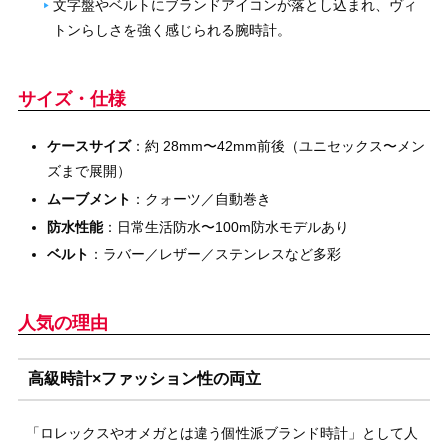
文字盤やベルトにブランドアイコンが落とし込まれ、ヴィ
トンらしさを強く感じられる腕時計。
サイズ・仕様
ケースサイズ
：約 28mm〜42mm前後（ユニセックス〜メン
ズまで展開）
ムーブメント
：クォーツ／自動巻き
防水性能
：日常生活防水〜100m防水モデルあり
ベルト
：ラバー／レザー／ステンレスなど多彩
人気の理由
高級時計×ファッション性の両立
「ロレックスやオメガとは違う個性派ブランド時計」として人