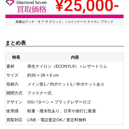
画像はグッチ「オフ ザ グリッド」 / コインケース ナイロン ブラック
まとめ表
特長
内容
素材
再生ナイロン（ECONYL®）＋レザートリム
サイズ
約30 × 28 × 6 cm
収納力
メイン室1／内ポケット1／外ポケットあり
開閉方式
ファスナー式
デザイン
GGパターン × ブラックレザーロゴ
使用感
軽量・撥水性あり、日常や旅行に最適
買取対応
LINE・電話査定OK／査定料無料