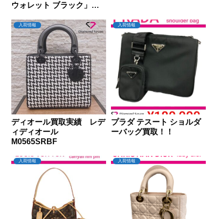
ウォレット ブラック」を
買取りしました｜ダイヤモ
ンドセブン
入荷情報
入荷情報
ディオール買取実績 レデ
プラダ テスート ショルダ
ィディオール
ーバッグ買取！！
M0565SRBF
入荷情報
入荷情報