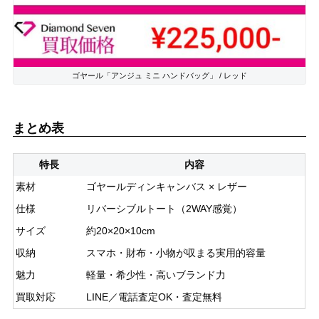
ゴヤール「アンジュ ミニ ハンドバッグ」 / レッド
まとめ表
特長
内容
素材
ゴヤールディンキャンバス × レザー
仕様
リバーシブルトート（2WAY感覚）
サイズ
約20×20×10cm
収納
スマホ・財布・小物が収まる実用的容量
魅力
軽量・希少性・高いブランド力
買取対応
LINE／電話査定OK・査定無料