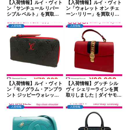
【入荷情報】ルイ・ヴィト
【入荷情報】ルイ・ヴィト
ン「サンチュール リバー
ン「ウォレット オン チェ
シブル ベルト」を買取り
ーン･リリー」を買取りし
しました｜ダイヤモンドセ
ました｜ダイヤモンドセブ
ブン
ン
入荷情報
入荷情報
【入荷情報】ルイ・ヴィト
【入荷情報】グッチ シル
ン「モノグラム・アンプラ
ヴィ シェリーラインを買
ント ジッピーウォレッ
取りしました｜ダイヤモン
ト」を買取りしました｜ダ
ドセブン
イヤモンドセブン
入荷情報
入荷情報