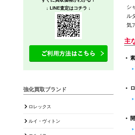
シ
↓ LINE査定はコチラ ↓
ル
気
主
強化買取ブランド
ロレックス
ルイ・ヴィトン