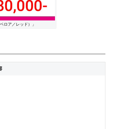
（ベロア／レッド）」
容