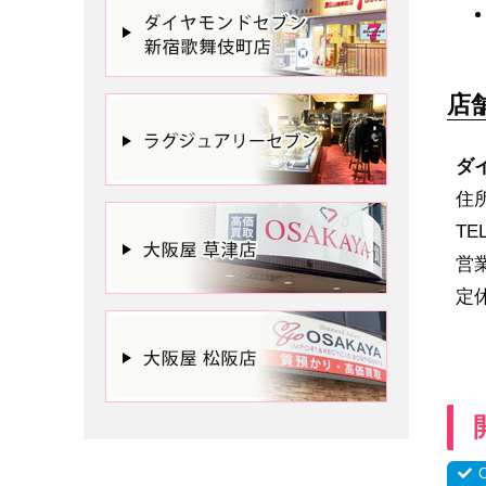
店
ダ
住所
TE
営
定