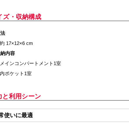
イズ・収納構成
寸法
約 17×12×6 cm
収納内容
メインコンパートメント1室
内ポケット1室
力と利用シーン
常使いに最適