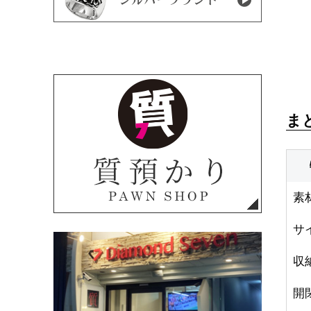
ま
素
サ
収
開