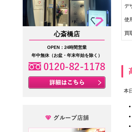
デ
使
心斎橋店
買
OPEN：24時間営業
年中無休（お盆・年末年始を除く）
本