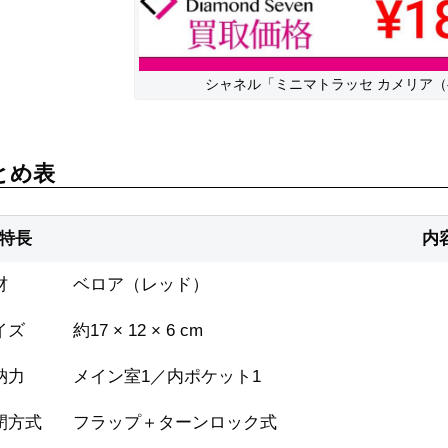
シャネル「ミニマトラッセ カメリア
とめ表
特長
内
材
ベロア（レッド）
イズ
約17 × 12 × 6 cm
納力
メイン室1／内ポケット1
閉方式
フラップ＋ターンロック式