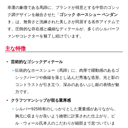
幸運の象徴である馬蹄に、ブランドが得意とする中世のゴシッ
ク調デザインを融合させた「
ゴシック ホースシュー ペンダン
ト
」は、無骨さと洗練された美しさが同居する名作アイテムで
す。圧倒的な存在感と繊細なディテールが、多くのシルバーフ
ァンやコレクターを魅了し続けています。
主な特徴
芸術的なゴシックディテール
伝統的なホースシュー（馬蹄）に、肉厚で躍動感のあるゴ
シックパーツや曲線を落とし込んだ秀逸な造形。光と影の
コントラストが引き立つ、深みのあるいぶし銀の表情が魅
力です。
クラフツマンシップが宿る重厚感
シルバー925特有のしっかりとした重量感がありながら、
胸元に収まりが良いよう緻密に計算された仕上がり。ビ
ル・ウォール氏本人のこだわりが細部まで息づいていま