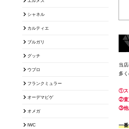
エルメス
シャネル
カルティエ
ブルガリ
グッチ
当店
ウブロ
多く
フランクミュラー
①ス
オーデマピゲ
②査
③他
オメガ
IWC
一番