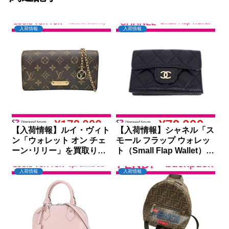
入荷情報
入荷情報
【入荷情報】ルイ・ヴィト
【入荷情報】シャネル「ス
ン「ウォレット オン チェ
モール フラップ ウォレッ
ーン･リリー」を買取りし
ト（Small Flap Wallet）」
ました｜ダイヤモンドセブ
を買取りしました｜ダイヤ
ン
モンドセブン
入荷情報
入荷情報