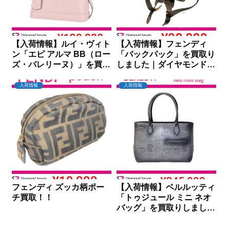
【入荷情報】ルイ・ヴィト
【入荷情報】フェンディ
ン「エピ アルマ BB（ロー
「バックパック」を買取り
ズ・バレリーヌ）」を買取
しました｜ダイヤモンドセ
りしました｜ダイヤモンド
ブン
セブン
入荷情報
入荷情報
フェンディ ズッカ柄ポー
【入荷情報】ベルルッティ
チ買取！！
「トゥジュール ミニ ネオ
バッグ」を買取りしました
｜ダイヤモンドセブン