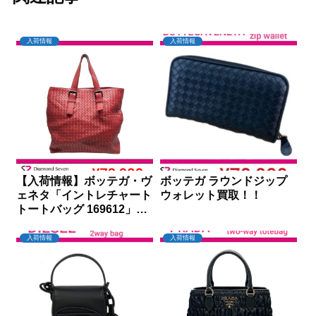
入荷情報
入荷情報
【入荷情報】ボッテガ・ヴ
ボッテガ ラウンドジップ
ェネタ「イントレチャート
ウォレット買取！！
トートバッグ 169612」を
買取りしました｜ダイヤモ
ンドセブン
入荷情報
入荷情報