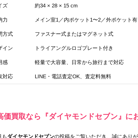
イズ
約34 × 28 × 15 cm
納力
メイン室1／内ポケット1〜2／外ポケット
閉方式
ファスナー式またはマグネット式
ザイン
トライアングルロゴプレート付き
用感
軽量で大容量、日常から旅行まで対応
取対応
LINE・電話査定OK、査定料無料
高価買取なら『ダイヤモンドセブン』に
日も
ダイヤモンドセブン
の投稿をご覧いただき、誠にありが