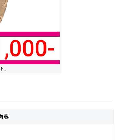
ート」
内容