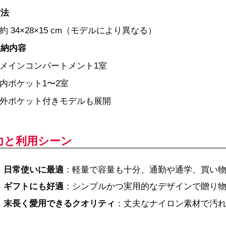
寸法
約 34×28×15 cm（モデルにより異なる）
収納内容
メインコンパートメント1室
内ポケット1〜2室
外ポケット付きモデルも展開
力と利用シーン
日常使いに最適
：軽量で容量も十分、通勤や通学、買い
ギフトにも好適
：シンプルかつ実用的なデザインで贈り
末長く愛用できるクオリティ
：丈夫なナイロン素材で汚