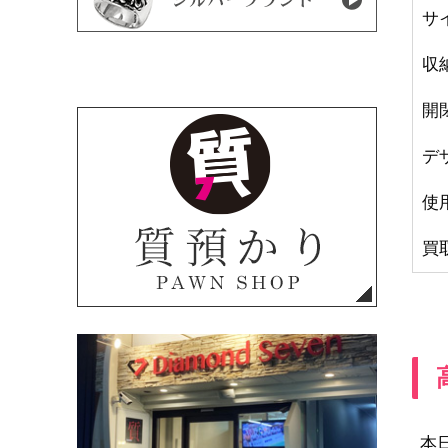
サ
収
開
デ
使
買
本