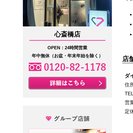
心斎橋店
OPEN：24時間営業
年中無休（お盆・年末年始を除く）
店
ダ
住所
TE
営
定