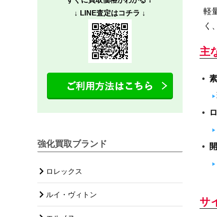
軽
↓ LINE査定はコチラ ↓
く
主
強化買取ブランド
ロレックス
ルイ・ヴィトン
サ