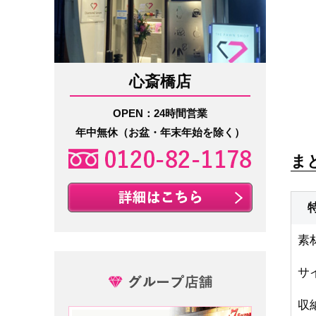
心斎橋店
OPEN：24時間営業
年中無休（お盆・年末年始を除く）
ま
素
サ
収