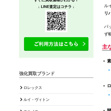
ル
↓ LINE査定はコチラ ↓
リ
パ
ず
主
強化買取ブランド
ロレックス
ルイ・ヴィトン