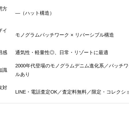
閉方
―（ハット構造）
ザイ
モノグラムパッチワーク × リバーシブル構造
用感
通気性・軽量性◎、日常・リゾートに最適
2000年代登場のモノグラムデニム進化系／パッチ
知識
ルあり
取対
LINE・電話査定OK／査定料無料／限定・コレク