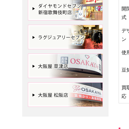
開
式
デ
ン
使
豆
買
応