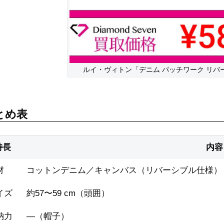
ルイ・ヴィトン「デニム パッチワーク リバ
とめ表
特長
内容
材
コットンデニム／キャンバス（リバーシブル仕様）
イズ
約57〜59 cm（頭囲）
納力
―（帽子）