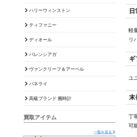
日
ハリーウィンストン
ティファニー
軽
リ
ディオール
バレンシアガ
ギ
ヴァンクリーフ＆アーペル
ユ
パネライ
末
高級ブランド 腕時計
丁
買取アイテム
可
一覧を見る