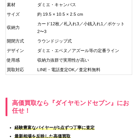
素材
ダミエ・キャンバス
サイズ
約 19.5 × 10.5 × 2.5 cm
カード12枚／札入れ3／小銭入れ1／ポケット
収納力
2〜3
開閉方式
ラウンドジップ式
デザイン
ダミエ・エベヌ／アズール等の定番ライン
使用感
収納力抜群で実用性が高い
買取対応
LINE・電話査定OK／査定料無料
高価買取なら『ダイヤモンドセブン』にお
任せ！
経験豊富なバイヤーが1点ずつ丁寧に査定
最新相場を反映した高価買取