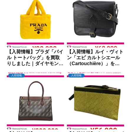
【入荷情報】プラダ「パイ
【入荷情報】ルイ・ヴィト
ル トートバッグ」を買取
ン「エピ カルトシエール
りしました｜ダイヤモンド
（Cartouchière）」を買
セブン
取りしました｜ダイヤモン
ドセブン
入荷情報
入荷情報