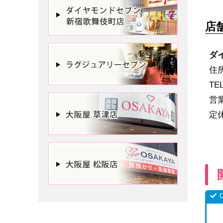
店
ダ
住所
TE
営
定