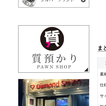
ま
素
仕
サ