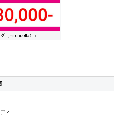
irondelle）」
容
ディ