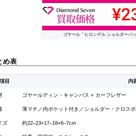
ゴヤール「ヒロンデル ショルダーバッグ（H
とめ表
項目
内
材
ゴヤールディン・キャンバス × カーフレザー
様
薄マチ／内ポケット付き／ショルダー・クロスボ
イズ
約22–23×17–18×6–7cm