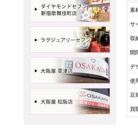
素
サ
収
開
デ
使
豆
買