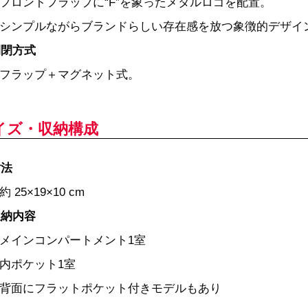
フロントフラップに“F”を象ったメタルロゴを配置。
シンプルながらブランドらしい存在感を放つ象徴的デザイ
開閉方式
フラップ＋マグネット式。
イズ・収納構成
寸法
約 25×19×10 cm
収納内容
メインコンパートメント1室
内ポケット1室
背面にフラットポケット付きモデルもあり