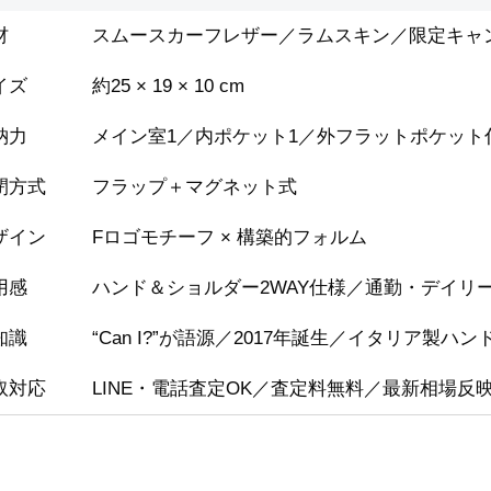
材
スムースカーフレザー／ラムスキン／限定キャ
イズ
約25 × 19 × 10 cm
納力
メイン室1／内ポケット1／外フラットポケット
閉方式
フラップ＋マグネット式
ザイン
Fロゴモチーフ × 構築的フォルム
用感
ハンド＆ショルダー2WAY仕様／通勤・デイリ
知識
“Can I?”が語源／2017年誕生／イタリア製
取対応
LINE・電話査定OK／査定料無料／最新相場反