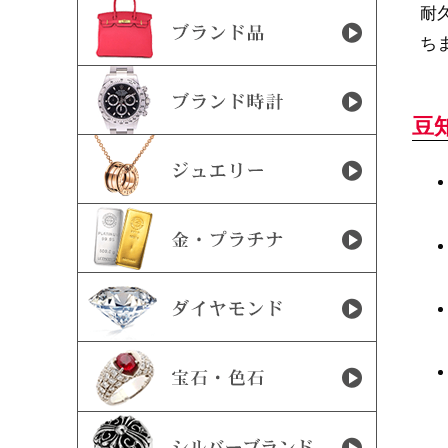
耐
ち
豆