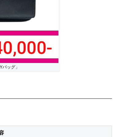
AYバッグ」
容