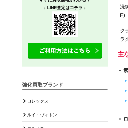
洗
↓ LINE査定はコチラ ↓
F）
ク
ラ
主
強化買取ブランド
ロレックス
ルイ・ヴィトン