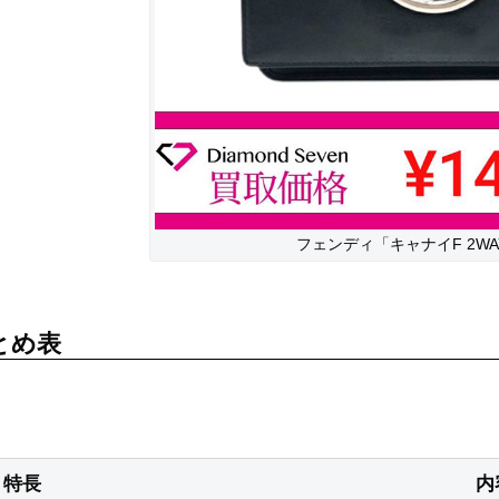
フェンディ「キャナイF 2W
とめ表
特長
内