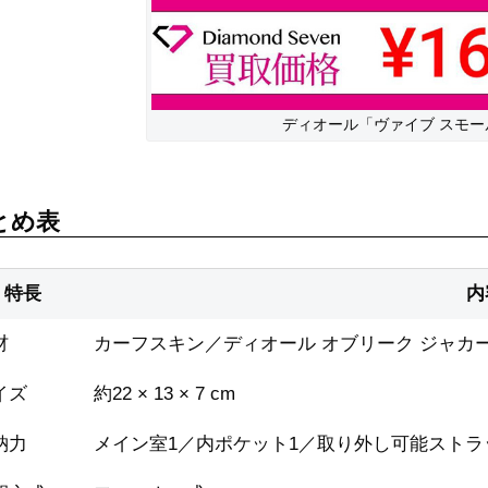
ディオール「ヴァイブ スモー
とめ表
特長
内
材
カーフスキン／ディオール オブリーク ジャカ
イズ
約22 × 13 × 7 cm
納力
メイン室1／内ポケット1／取り外し可能ストラ