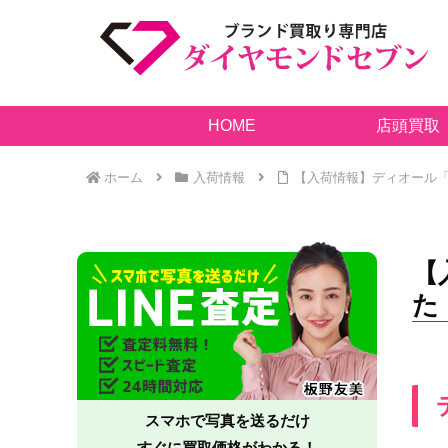
HOME
店頭買取
ホーム
入荷情報
【入荷情報】ディオール「
【
た
スマホで写真を送るだけ
すぐに買取価格がわかる！