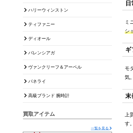
日
ハリーウィンストン
ミ
ティファニー
シ
ディオール
ギ
バレンシアガ
ヴァンクリーフ＆アーペル
モ
気
パネライ
末
高級ブランド 腕時計
買取アイテム
上
す
一覧を見る