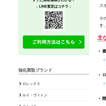
ス
↓ LINE査定はコチラ ↓
そ
す
主
強化買取ブランド
ロレックス
ルイ・ヴィトン