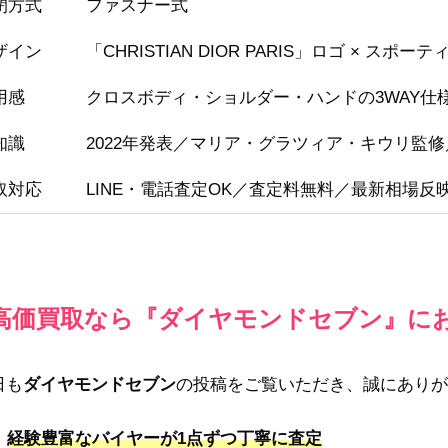
閉方式
ファスナー式
ザイン
「CHRISTIAN DIOR PARIS」ロゴ × スポ
用感
クロスボディ・ショルダー・ハンドの3WAY仕
知識
2022年発表／マリア・グラツィア・キウリ監
取対応
LINE・電話査定OK／査定料無料／最新相場反
高価買取なら『ダイヤモンドセブン』に
日も
ダイヤモンドセブン
の投稿をご覧いただき、誠にありが
経験豊富なバイヤーが1点ずつ丁寧に査定