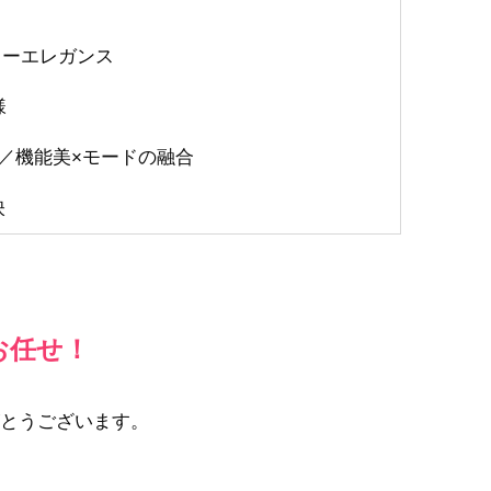
ーティーエレガンス
様
修／機能美×モードの融合
映
お任せ！
とうございます。