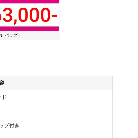
ル バッグ」
容
ード
ップ付き