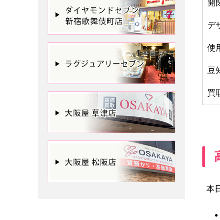
開
デ
使
豆
買
本