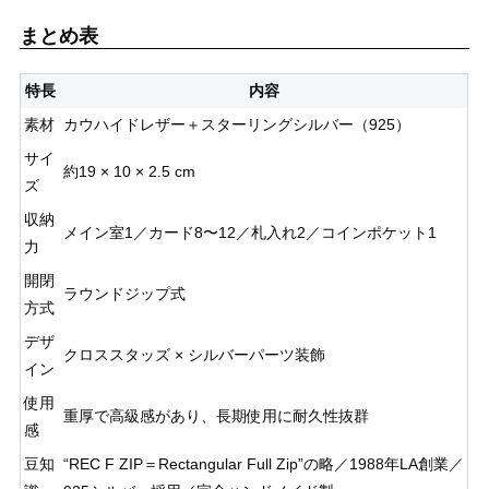
まとめ表
特長
内容
素材
カウハイドレザー＋スターリングシルバー（925）
サイ
約19 × 10 × 2.5 cm
ズ
収納
メイン室1／カード8〜12／札入れ2／コインポケット1
力
開閉
ラウンドジップ式
方式
デザ
クロススタッズ × シルバーパーツ装飾
イン
使用
重厚で高級感があり、長期使用に耐久性抜群
感
豆知
“REC F ZIP＝Rectangular Full Zip”の略／1988年LA創業／