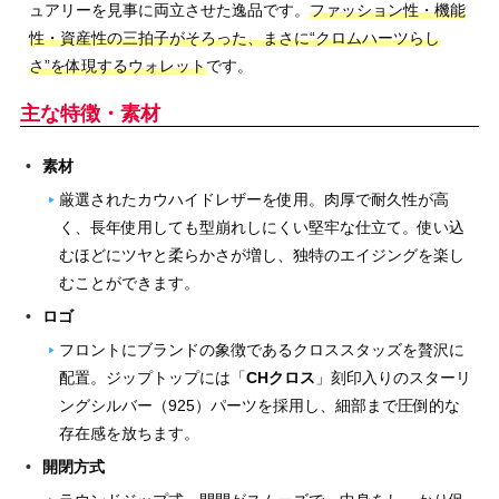
ュアリーを見事に両立させた逸品です。
ファッション性・機能
性・資産性の三拍子がそろった、まさに“クロムハーツらし
さ”を体現するウォレット
です。
主な特徴・素材
素材
厳選されたカウハイドレザーを使用。肉厚で耐久性が高
く、長年使用しても型崩れしにくい堅牢な仕立て。使い込
むほどにツヤと柔らかさが増し、独特のエイジングを楽し
むことができます。
ロゴ
フロントにブランドの象徴であるクロススタッズを贅沢に
配置。ジップトップには「
CHクロス
」刻印入りのスターリ
ングシルバー（925）パーツを採用し、細部まで圧倒的な
存在感を放ちます。
開閉方式