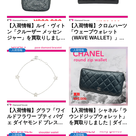
【入荷情報】ルイ・ヴィト
【入荷情報】クロムハーツ
ン「クルーザー メッセン
「ウェーブウォレット
ジャー」を買取りしました
（WAVE WALLET）」を
｜ダイヤモンドセブン
買取りしました｜ダイヤモ
ンドセブン
入荷情報
入荷情報
【入荷情報】グラフ「ワイ
【入荷情報】シャネル「ラ
ルドフラワー プティ パヴ
ウンドジップウォレット」
ェ ダイヤモンド ブレスレ
を買取りしました｜ダイヤ
ット RGB586」を買取り
モンドセブン
しました｜ダイヤモンドセ
入荷情報
入荷情報