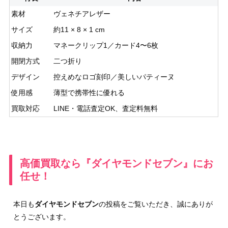
素材
ヴェネチアレザー
サイズ
約11 × 8 × 1 cm
収納力
マネークリップ1／カード4〜6枚
開閉方式
二つ折り
デザイン
控えめなロゴ刻印／美しいパティーヌ
使用感
薄型で携帯性に優れる
買取対応
LINE・電話査定OK、査定料無料
高価買取なら『ダイヤモンドセブン』にお
任せ！
本日も
ダイヤモンドセブン
の投稿をご覧いただき、誠にありが
とうございます。