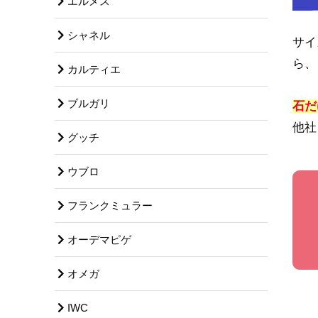
エルメス
シャネル
サイ
ら、
カルティエ
ブルガリ
石だ
他社
グッチ
ウブロ
フランクミュラー
オーデマピゲ
オメガ
IWC