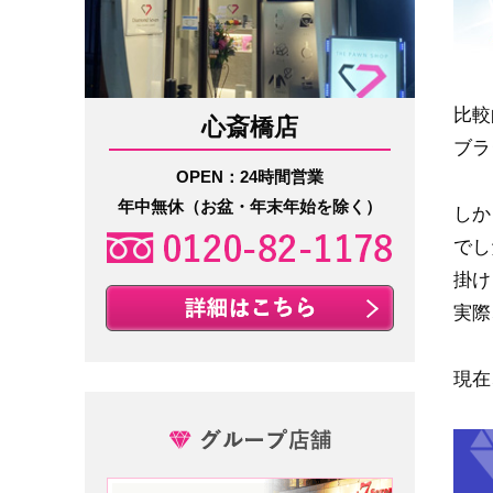
比較
心斎橋店
ブラ
OPEN：24時間営業
年中無休（お盆・年末年始を除く）
しか
でし
掛け
実際
現在