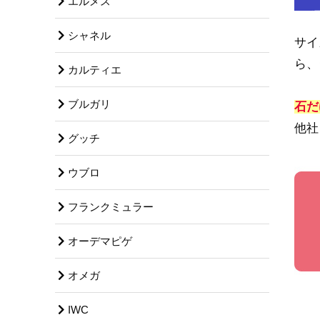
エルメス
シャネル
サイ
ら、
カルティエ
ブルガリ
石だ
他社
グッチ
ウブロ
フランクミュラー
オーデマピゲ
オメガ
IWC