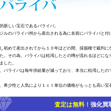
的新しい宝石であるパライバ。
ジルのパライバ州から産出される為に名前にパライバと付
し初めて産出されてから１０年ほどの間、採掘権で裁判に
た。その為、パライバは枯渇したとの噂が流れるほどにな
ました。
、パライバは毎年供給量が減っており、本当に枯渇したの
、希少性と人気により１ｃｔ単位の価格がもっとも高い宝
査定は無料！
強化買