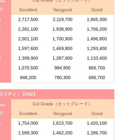
lor
色）
Excellent
Verygood
Good
D
2,717,500
2,119,700
1,865,300
D
2,281,100
1,938,900
1,706,200
E
2,001,100
1,700,900
1,496,800
F
1,597,600
1,469,800
1,293,400
G
1,399,900
1,287,900
1,133,400
1,070,500
984,900
866,700
J
848,200
780,300
686,700
ラリティ：
【VS2】
Cut Grade（カットグレード）
lor
色）
Excellent
Verygood
Good
D
1,754,000
1,613,700
1,420,100
E
1,589,300
1,462,200
1,286,700