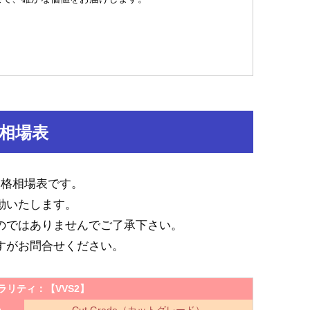
相場表
価格相場表です。
動いたします。
のではありませんでご了承下さい。
すがお問合せください。
ラリティ：
【VVS2】
Cut Grade（カットグレード）