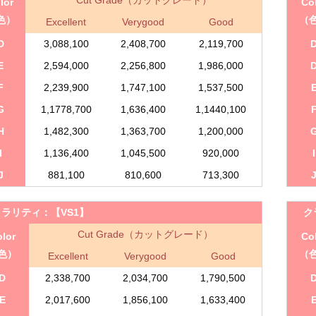
lor
Co
色）
（
Excellent
Verygood
Good
D
3,088,100
2,408,700
2,119,700
E
2,594,000
2,256,800
1,986,000
F
2,239,900
1,747,100
1,537,500
G
1,1778,700
1,636,400
1,1440,100
H
1,482,300
1,363,700
1,200,000
I
1,136,400
1,045,500
920,000
I
J
881,100
810,600
713,300
クラリティ：
【VS1】
ク
Cut Grade（カットグレード）
lor
Co
色）
（
Excellent
Verygood
Good
D
2,338,700
2,034,700
1,790,500
E
2,017,600
1,856,100
1,633,400