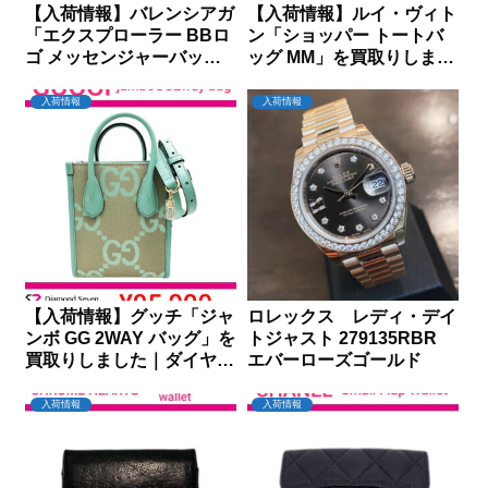
【入荷情報】バレンシアガ
【入荷情報】ルイ・ヴィト
「エクスプローラー BBロ
ン「ショッパー トートバ
ゴ メッセンジャーバッグ
ッグ MM」を買取りしまし
620259」を買取りしまし
た｜ダイヤモンドセブン
た｜ダイヤモンドセブン
入荷情報
入荷情報
【入荷情報】グッチ「ジャ
ロレックス レディ・デイ
ンボ GG 2WAY バッグ」を
トジャスト 279135RBR
買取りしました｜ダイヤモ
エバーローズゴールド
ンドセブン
入荷情報
入荷情報